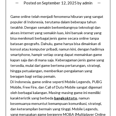
Posted on
September 12, 2025
by
admin
Game online telah menjadi fenomena hiburan yang sangat
populer di Indonesia, terutama dalam beberapa tahun
terakhir. Dengan semakin berkembangnya teknologi dan
akses internet yang semakin luas, kini banyak orang yang
bisa menikmati berbagai jenis game secara online tanpa
batasan geografis. Dahulu, game hanya bisa dimainkan di
konsol atau komputer pribadi, namun kini, dengan hadirnya
smartphone, hampir setiap orang dapat memainkan game
kapan saja dan di mana saja. Keberagaman jenis game yang
tersedia, mulai dari game bertema pertarungan, strategi,
hingga petualangan, memberikan pengalaman yang
beragam bagi setiap pemain.
Di Indonesia, game online seperti Mobile Legends, PUBG
Mobile, Free Fire, dan Call of Duty Mobile sangat digemari
oleh berbagai kalangan. Masing-masing game ini memiliki
karakteristik yang berbeda
bangkoktoto
, namun
kesemuanya menuntut kemampuan komunikasi, strategi,
dan keterampilan bermain yang tinggi. Mobile Legends,
yang merupakan game bergenre MOBA (Multiplayer Online