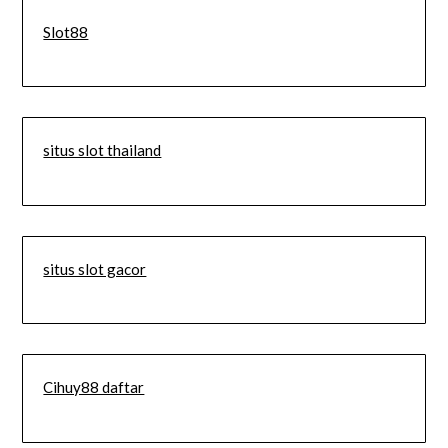
Slot88
situs slot thailand
situs slot gacor
Cihuy88 daftar