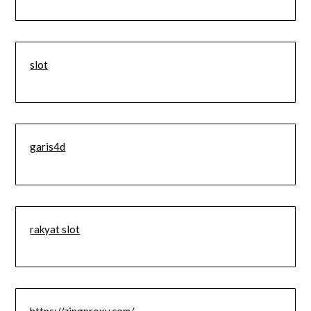
slot
garis4d
rakyat slot