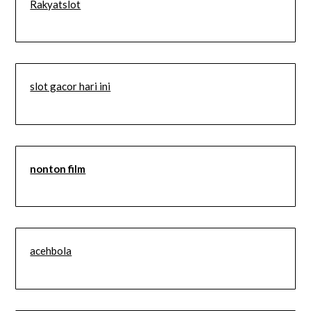
Rakyatslot
slot gacor hari ini
nonton film
acehbola