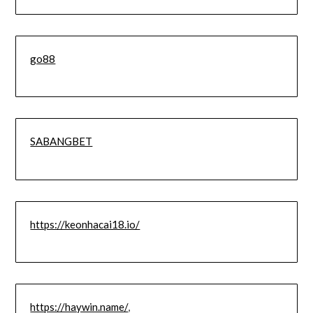
go88
SABANGBET
https://keonhacai18.io/
https://haywin.name/
,